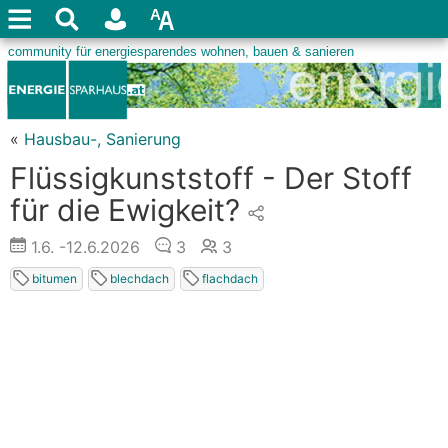
«
Hausbau-, Sanierung
Flüssigkunststoff - Der Stoff
für die Ewigkeit?
1.6.
-12.6.2026
3
3
bitumen
blechdach
flachdach