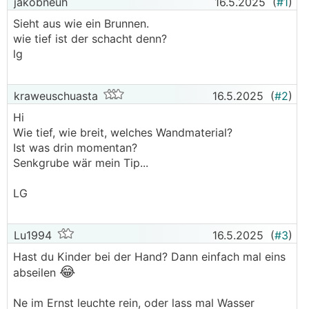
jakobneuh
16.5.2025
(
#1
)
Sieht aus wie ein Brunnen.
wie tief ist der schacht denn?
lg
kraweuschuasta
16.5.2025
(
#2
)
Hi
Wie tief, wie breit, welches Wandmaterial?
Ist was drin momentan?
Senkgrube wär mein Tip...
LG
Lu1994
16.5.2025
(
#3
)
Hast du Kinder bei der Hand? Dann einfach mal eins
😂
abseilen
Ne im Ernst leuchte rein, oder lass mal Wasser