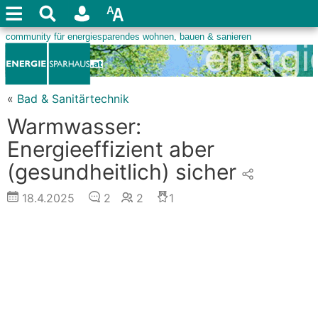
«
Bad & Sanitärtechnik
Warmwasser:
Energieeffizient aber
(gesundheitlich) sicher
18.4.2025
2
2
1