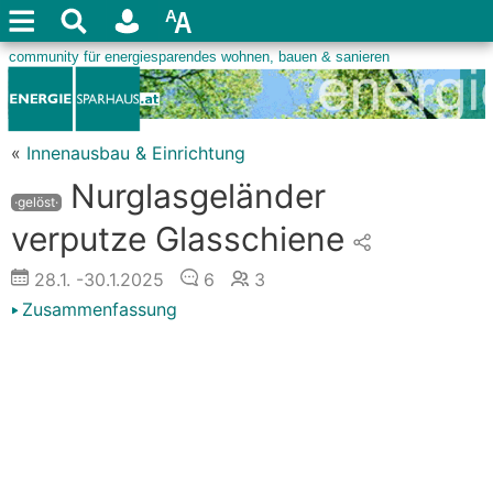
«
Innenausbau & Einrichtung
Nurglasgeländer
·gelöst·
verputze Glasschiene
28.1.
-30.1.2025
6
3
Zusammenfassung