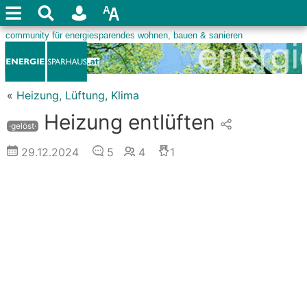
«
Heizung, Lüftung, Klima
Heizung entlüften
·gelöst·
29.12.2024
5
4
1