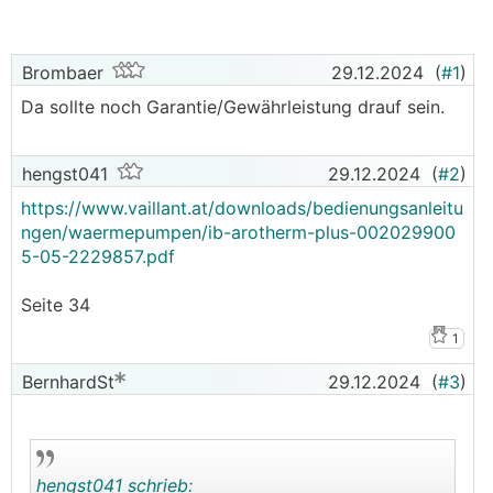
Brombaer
29.12.2024
(
#1
)
Da sollte noch Garantie/Gewährleistung drauf sein.
hengst041
29.12.2024
(
#2
)
https://www.vaillant.at/downloads/bedienungsanleitu
ngen/waermepumpen/ib-arotherm-plus-002029900
5-05-2229857.pdf
Seite 34
1
BernhardSt
29.12.2024
(
#3
)
hengst041 schrieb: