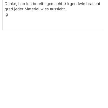
Danke, hab ich bereits gemacht :) Irgendwie braucht
schnellsten zur Erde. LG
grad jeder Material wies aussieht..
lg