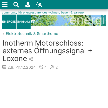
«
Elektrotechnik & Smarthome
Inotherm Motorschloss:
externes Öffnungssignal +
Loxone
2.9.
-11.12.2024
4
2