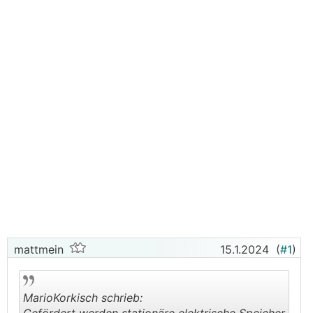
mattmein
15.1.2024
(
#1
)
MarioKorkisch schrieb: