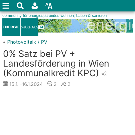
«
Photovoltaik / PV
0% Satz bei PV +
Landesförderung in Wien
(Kommunalkredit KPC)
15.1.
-16.1.2024
2
2