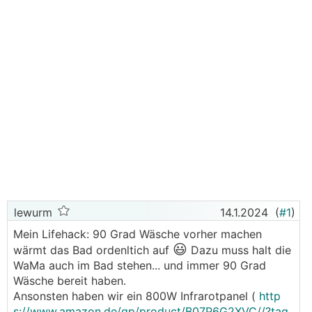
lewurm
14.1.2024
(
#1
)
Mein Lifehack: 90 Grad Wäsche vorher machen
😃
wärmt das Bad ordenltich auf
Dazu muss halt die
WaMa auch im Bad stehen... und immer 90 Grad
Wäsche bereit haben.
Ansonsten haben wir ein 800W Infrarotpanel (
http
s://www.amazon.de/gp/product/B07P6G2XVC//?tag