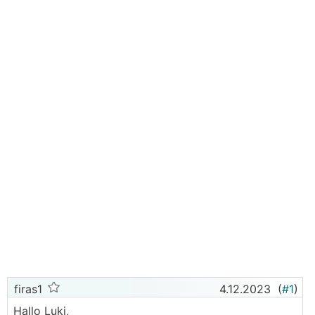
firas1
4.12.2023
(
#1
)
Hallo Luki,