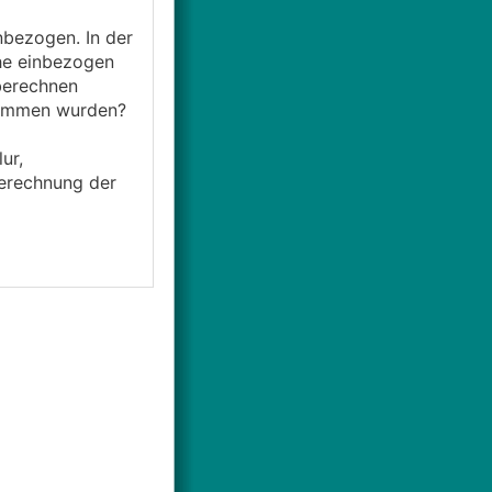
bezogen. In der
che einbezogen
 berechnen
nommen wurden?
ur,
Berechnung der