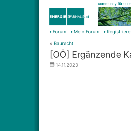
Forum
Mein Forum
Registriere
«
Baurecht
[OÖ] Ergänzende Ka
14.11.2023