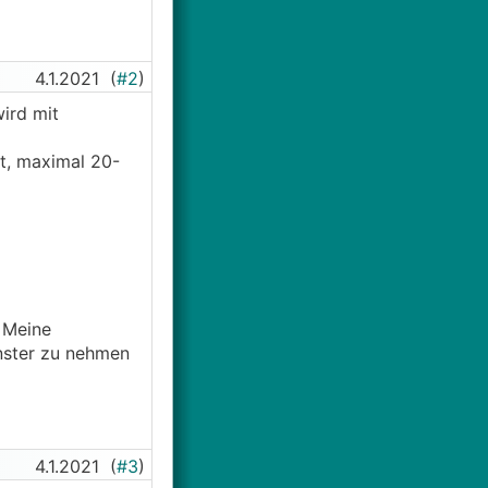
4.1.2021
(
#2
)
wird mit
bt, maximal 20-
 Meine
enster zu nehmen
4.1.2021
(
#3
)