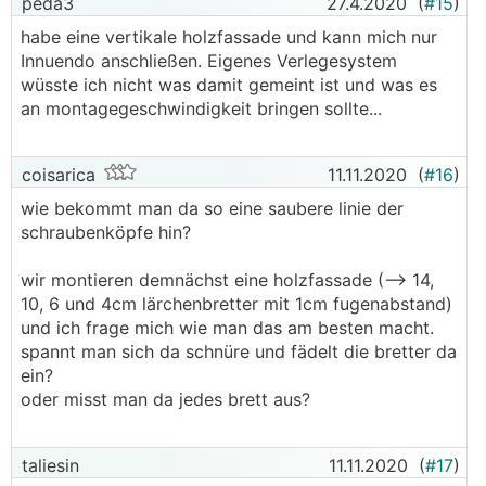
peda3
27.4.2020
(
#15
)
habe eine vertikale holzfassade und kann mich nur
Innuendo anschließen. Eigenes Verlegesystem
wüsste ich nicht was damit gemeint ist und was es
an montagegeschwindigkeit bringen sollte...
coisarica
11.11.2020
(
#16
)
wie bekommt man da so eine saubere linie der
schraubenköpfe hin?
wir montieren demnächst eine holzfassade (--> 14,
10, 6 und 4cm lärchenbretter mit 1cm fugenabstand)
und ich frage mich wie man das am besten macht.
spannt man sich da schnüre und fädelt die bretter da
ein?
oder misst man da jedes brett aus?
taliesin
11.11.2020
(
#17
)