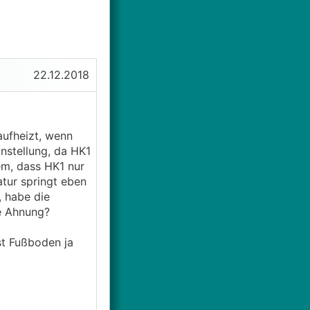
22.12.2018
aufheizt, wenn
instellung, da HK1
em, dass HK1 nur
atur springt eben
, habe die
ne Ahnung?
st Fußboden ja