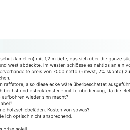
nschutzlamellen) mit 1,2 m tiefe, das sich über die ganze s
und west abdeckte. Im westen schlösse es nahtlos an ein vo
nterverhandelte preis von 7000 netto (+mwst, 2% skonto) zu 
chen.
in raffstore, also diese ecke wäre überbeschattet ausgeführ
ch bei hst und osteckfenster - mit fernbedienung, da die ele
s aufbohren wieder sinn macht?
kabel?
öne holzschiebeläden. Kosten von sowas?
nde ich optisch nicht ansprechend.
 brise soleil.