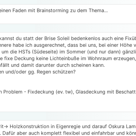
einen Faden mit Brainstorming zu dem Thema...
kannst du statt der Brise Soleil bedenkenlos auch eine Fix
nnere habe ich ausgerechnet, dass bei uns, bei einer Höhe 
 um die HSTs (Südeseite) im Sommer (und nur dann) gänzl
ine fixe Deckung keine Lichteinbuße im Wohnraum erzeugen,
infällt und damit darunter durch scheinen kann.
ten und/oder gg. Regen schützen?
 Problem - Fixdeckung (ev. tw), Glasdeckung mit Beschattu
it-> Holzkonstruktion in Eigenregie und darauf Oskura La
. Dafür aber auch komplett flexibel und einfahrbar und könn