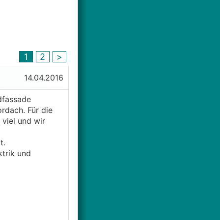
1
2
>
14.04.2016
üdfassade
rdach. Für die
viel und wir
t.
ktrik und