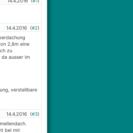
14.4.2016
(
#1
)
14.4.2016
(
#2
)
überdachung
von 2,8m eine
ich zu
 da ausser im
ng, verstellbare
14.4.2016
(
#3
)
mmellendach.
t bei mir