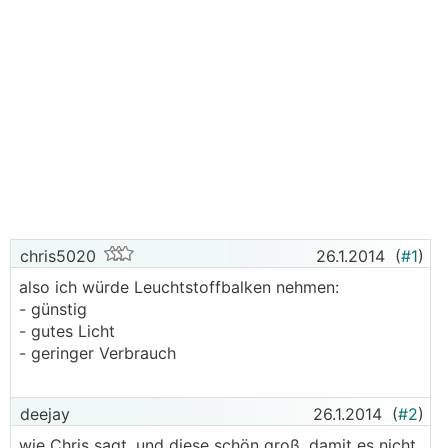
chris5020
26.1.2014
(
#1
)
also ich würde Leuchtstoffbalken nehmen:
- günstig
- gutes Licht
- geringer Verbrauch
deejay
26.1.2014
(
#2
)
wie Chris sagt, und diese schön groß, damit es nicht