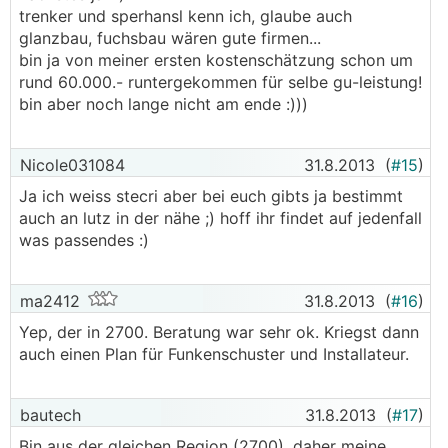
trenker und sperhansl kenn ich, glaube auch
glanzbau, fuchsbau wären gute firmen...
bin ja von meiner ersten kostenschätzung schon um
rund 60.000.- runtergekommen für selbe gu-leistung!
bin aber noch lange nicht am ende :)))
Nicole031084
31.8.2013
(
#15
)
Ja ich weiss stecri aber bei euch gibts ja bestimmt
auch an lutz in der nähe ;) hoff ihr findet auf jedenfall
was passendes :)
ma2412
31.8.2013
(
#16
)
Yep, der in 2700. Beratung war sehr ok. Kriegst dann
auch einen Plan für Funkenschuster und Installateur.
bautech
31.8.2013
(
#17
)
Bin aus der gleichen Region (2700), daher meine