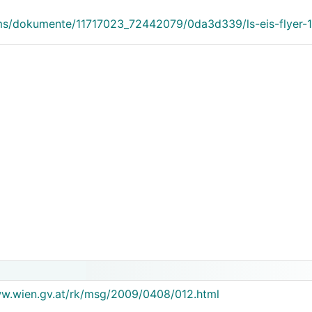
/cms/dokumente/11717023_72442079/0da3d339/ls-eis-flyer-
ww.wien.gv.at/rk/msg/2009/0408/012.html