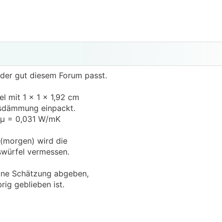
, der gut diesem Forum passt.
l mit 1 x 1 x 1,92 cm
ausdämmung einpackt.
m µ = 0,031 W/mK
 (morgen) wird die
swürfel vermessen.
eine Schätzung abgeben,
rig geblieben ist.