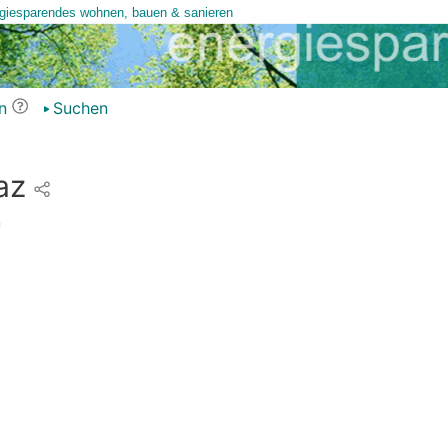
n
Suchen
az
n