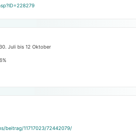
.asp?ID=228279
 30. Juli bis 12 Oktober
86%
cms/beitrag/11717023/72442079/