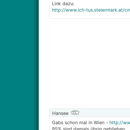
Link dazu:
http://www.ich-tus.steiermark.at
Hansee
Gabs schon mal in Wien -
http://w
95% sind damals übrig geblieben