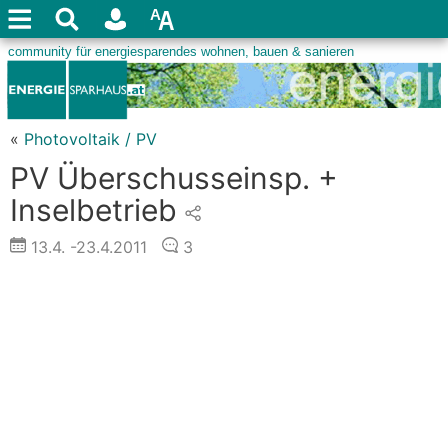
«
Photovoltaik / PV
PV Überschusseinsp. +
Inselbetrieb
13.4.
-23.4.2011
3