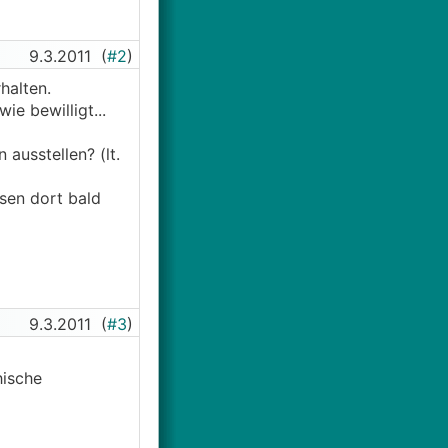
9.3.2011
(
#2
)
halten.
e bewilligt...
ausstellen? (lt.
ssen dort bald
9.3.2011
(
#3
)
hische