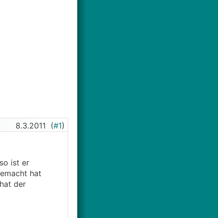
8.3.2011
(
#1
)
o ist er
gemacht hat
hat der