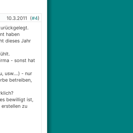
10.3.2011
(
#4
)
zurückgelegt.
nnt haben
ht dieses Jahr
ühlt.
irma - sonst hat
 usw....) - nur
rbe betreiben,
klich?
 bewilligt ist,
 erstellen zu