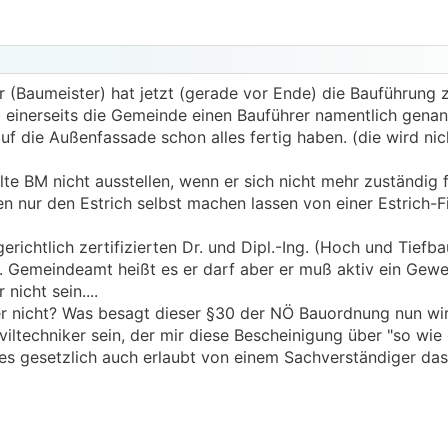
r (Baumeister) hat jetzt (gerade vor Ende) die Bauführung 
 einerseits die Gemeinde einen Bauführer namentlich gena
uf die Außenfassade schon alles fertig haben. (die wird nic
te BM nicht ausstellen, wenn er sich nicht mehr zuständig f
n nur den Estrich selbst machen lassen von einer Estrich-F
richtlich zertifizierten Dr. und Dipl.-Ing. (Hoch und Tiefbau,
lt. Gemeindeamt heißt es er darf aber er muß aktiv ein Gewe
nicht sein....
er nicht? Was besagt dieser §30 der NÖ Bauordnung nun wir
ltechniker sein, der mir diese Bescheinigung über "so wie es
t es gesetzlich auch erlaubt von einem Sachverständiger das