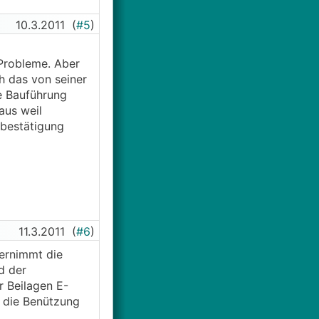
10.3.2011
(
#5
)
Probleme. Aber
ch das von seiner
e Bauführung
aus weil
sbestätigung
11.3.2011
(
#6
)
bernimmt die
d der
r Beilagen E-
n die Benützung