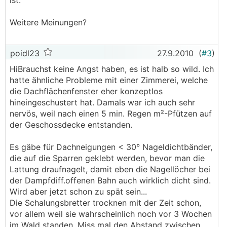
ist.
Weitere Meinungen?
poidl23
27.9.2010
(
#3
)
HiBrauchst keine Angst haben, es ist halb so wild. Ich
hatte ähnliche Probleme mit einer Zimmerei, welche
die Dachflächenfenster eher konzeptlos
hineingeschustert hat. Damals war ich auch sehr
nervös, weil nach einen 5 min. Regen m²-Pfützen auf
der Geschossdecke entstanden.
Es gäbe für Dachneigungen < 30° Nageldichtbänder,
die auf die Sparren geklebt werden, bevor man die
Lattung draufnagelt, damit eben die Nagellöcher bei
der Dampfdiff.offenen Bahn auch wirklich dicht sind.
Wird aber jetzt schon zu spät sein...
Die Schalungsbretter trocknen mit der Zeit schon,
vor allem weil sie wahrscheinlich noch vor 3 Wochen
im Wald standen. Miss mal den Abstand zwischen