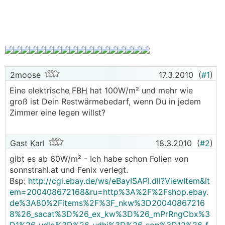
2moose
17.3.2010
(
#1
)
Eine elektrische
FBH
hat 100W/m² und mehr wie
groß ist Dein Restwärmebedarf, wenn Du in jedem
Zimmer eine legen willst?
Gast Karl
18.3.2010
(
#2
)
gibt es ab 60W/m² - Ich habe schon Folien von
sonnstrahl.at und Fenix verlegt.
Bsp:
http://cgi.ebay.de/ws/eBayISAPI.dll?ViewItem&it
em=200408672168&ru=http%3A%2F%2Fshop.ebay.
de%3A80%2Fitems%2F%3F_nkw%3D20040867216
8%26_sacat%3D%26_ex_kw%3D%26_mPrRngCbx%3