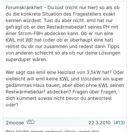
Forumskrankheit - Du tust (nicht nur hier) so als ob
du die konkrete Situation des Fragestellers exakt
kennen würdest. Tust du aber nicht. emil hat nur
gefragt ob er den Restwärmebedarf seines PH mit
einer Strom-FBH abdecken kann. Ob er nun eine
KWL
mit
WP
hat (oder ob er überhaupt eine hat)
reimst du dir nur zusammen und redest dann Tipps
von anderen schlecht so als ob nur deine Lösungen
superduper wären.
Wer sagt das emil eine Heizlast von 3,5kW hat? Oder
vielleicht will emil keine
KWL
und trotzdem ein super
gedämmtes Haus bauen, aber eben ohne
KWL
seinen
Restwärmebedarf abdecken? Fragen über Fragen,
dich kümmert sowas nicht bevor du antwortest
oder?
2moose
22.3.2010
(
#13
)
Was bleibt einem anderes übrig, wenn der