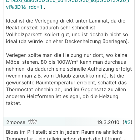
D1%26_udlo%3D%26_udhi%3D%26_sop%3D12%26_f
vi%3D1&_rdc=1
.
Ideal ist die Verlegung direkt unter Laminat, da die
Reaktionszeit dadurch sehr schnell ist.
Vollholzparkett isoliert gut, und ist deshalb nicht so
ideal (da würde ich eher Deckenheizung überlegen).
Verlegen sollte man die Heizung nur dort, wo keine
Möbel stehen. 80 bis 100W/m² kann man durchaus
nehmen, da dadurch eine schnelle Aufheizung erfolgt
(wenn man z.B. vom Urlaub zurückkommt). Ist die
gewünschte Raumtemperatur erreicht, schaltet das
Thermostat ohnehin ab, und im Gegensatz zu allen
anderen Heizformen ist es egal, ob die Heizung
taktet.
2moose
19.3.2010
(
#3
)
Bloss im PH stellt sich in jedem Raum ne ähnliche
Temperatur - ein (allein schon durch die Lüftung) -