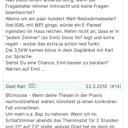
Fragesteller nimmer mitmacht und keine Fragen
beantwortet?
Wenns um ein paar hundert Watt Restwärmebedarf
(bei
KWL
mit
WP
) ginge, würde ein E-Paneel
irgendwo im Haus reichen. Nehm nicht an, dass er in
"jedem Zimmer" (so Emil) bloss 1m² legt und extra
regelt - wobei das extra ja schon ned funkt.
Die 3,5kW kamen bloss in dem Geplänkel mit Karl
zur Sprache.
Siehst Du eine Chance, Emil besser zu beraten?
Warten auf Emil ...
Gast Karl
22.3.2010
(
#14
)
@2moose - Wenn deine Thesen in der Praxis
nachvollziehbar wären, könntest ja einen konkreten
Fall vorrechnen.
Um mein o.a. Bsp zu nehmen: Wenn ich im
Schlafzimmer abends das Thermostat für 2 Stunden
von 21° auf 23° stelle, wieviel Grad hat es dann im