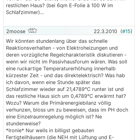
restlichen Haus? (bei 6qm E-Folie à 100 W im
Schlafzimmer)...
2moose
22.3.2010
(
#15
)
Wir könnten stundenlang über das schnelle
Reaktionsverhalten - von Elektroheizungen und
deren vorzügliche Regelcharakteristik diskutieren -
wenn wir nicht im Passivhausforum wären. Was soll
eine ruckartige Temperaturerhöhung innerhalb
kürzester Zeit - und das direktelektrisch? Was hab
ich davon, wenn eine Stunde später das
Schlafzimmer wieder auf 21,4789°C runter ist und
das restliche Haus sich um 0,4789°C erwärmt hat?
Wozu? Warum die Primärenergiebilanz völlig
verhunzen, bloss um zu beweisen, dass im PH doch
eine Einzelraumregelung möglich ist? Ne
stundenweise?
*Ironie* Nur weils in billigst gebauten
Fertigteilhäusern (die NEH mit Lüftung und E-