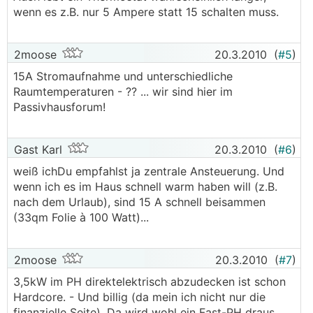
wenn es z.B. nur 5 Ampere statt 15 schalten muss.
2moose
20.3.2010
(
#5
)
15A Stromaufnahme und unterschiedliche
Raumtemperaturen - ?? ... wir sind hier im
Passivhausforum!
Gast Karl
20.3.2010
(
#6
)
weiß ichDu empfahlst ja zentrale Ansteuerung. Und
wenn ich es im Haus schnell warm haben will (z.B.
nach dem Urlaub), sind 15 A schnell beisammen
(33qm Folie à 100 Watt)...
2moose
20.3.2010
(
#7
)
3,5kW im PH direktelektrisch abzudecken ist schon
Hardcore. - Und billig (da mein ich nicht nur die
finanzielle Seite). Da wird wohl ein Fast-PH draus.