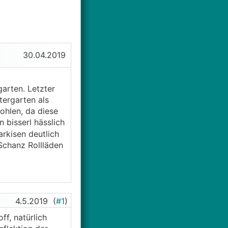
30.04.2019
arten. Letzter
tergarten als
ohlen, da diese
 bisserl hässlich
rkisen deutlich
 Schanz Rollläden
4.5.2019
(
#1
)
f, natürlich