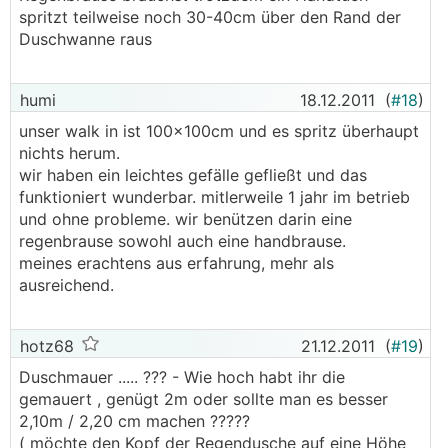
spritzt teilweise noch 30-40cm über den Rand der
Duschwanne raus
humi
18.12.2011
(
#18
)
unser walk in ist 100x100cm und es spritz überhaupt
nichts herum.
wir haben ein leichtes gefälle gefließt und das
funktioniert wunderbar. mitlerweile 1 jahr im betrieb
und ohne probleme. wir benützen darin eine
regenbrause sowohl auch eine handbrause.
meines erachtens aus erfahrung, mehr als
ausreichend.
hotz68
21.12.2011
(
#19
)
Duschmauer ..... ??? - Wie hoch habt ihr die
gemauert , genügt 2m oder sollte man es besser
2,10m / 2,20 cm machen ?????
( möchte den Kopf der Regendusche auf eine Höhe