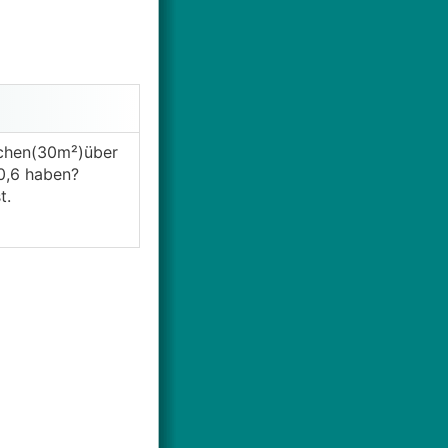
ächen(30m²)über
0,6 haben?
t.