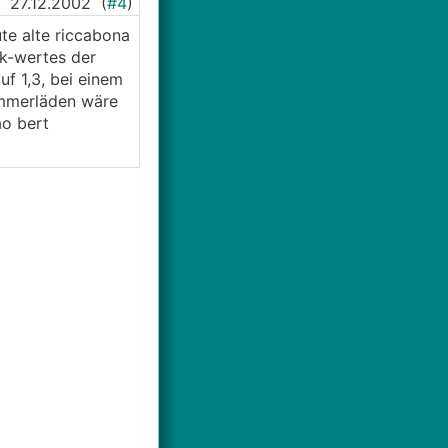
27.12.2002
(
#4
)
te alte riccabona
 k-wertes der
uf 1,3, bei einem
kammerläden wäre
ao bert