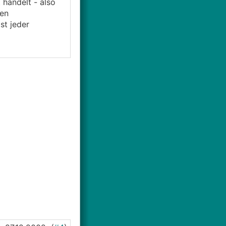
 handelt - also
ten
st jeder