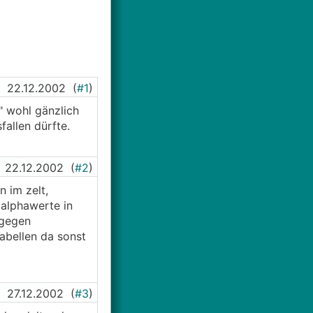
22.12.2002
(
#1
)
" wohl gänzlich
fallen dürfte.
22.12.2002
(
#2
)
n im zelt,
 alphawerte in
 gegen
tabellen da sonst
27.12.2002
(
#3
)