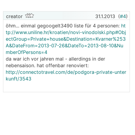
creator
31.1.2013
(
#4
)
öhm... einmal gegoogelt3490 liste für 4 personen:
ht
tp://www.uniline.hr/kroatien/novi-vinodolski.php#Obj
ectGroup=Private+house&Destination=Kvarner%253
A&DateFrom=2013-07-26&DateTo=2013-08-10&Nu
mberOfPersons=4
da war ich vor jahren mal - allerdings in der
nebensaison. hat offenbar renoviert:
http://connectotravel.com/de/podgora-private-unter
kunft/3543