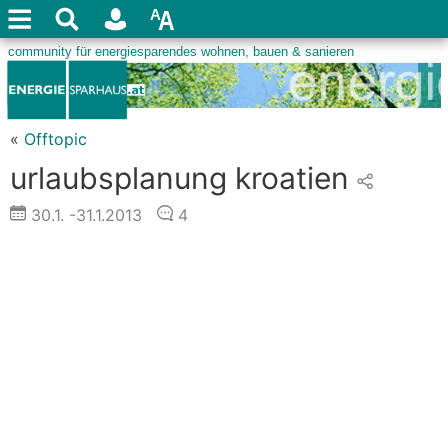
«
Offtopic
urlaubsplanung kroatien
30.1.
-31.1.2013
4