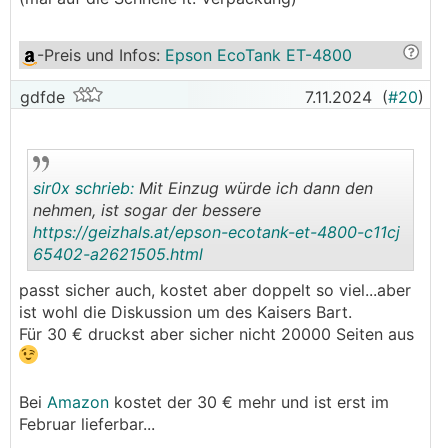
aber keinen Einzelblatteinzug beim
kopieren/scannen, dann nimm den von sir0x,
kostet aber bisl mehr.
-Preis und Infos
:
Epson EcoTank ET-4800
Wennst einzelblatteinzug und keinen Tank, aber
trotzdem Einzelpatronen haben willst, dann nimm
gdfde
7.11.2024
(
#20
)
den von mir verlinkten
sir0x schrieb:
Mit Einzug würde ich dann den
nehmen, ist sogar der bessere
https://geizhals.at/epson-ecotank-et-4800-c11cj
65402-a2621505.html
.
.
passt sicher auch, kostet aber doppelt so viel...aber
ist wohl die Diskussion um des Kaisers Bart.
Für 30 € druckst aber sicher nicht 20000 Seiten aus
Bei
Amazon
kostet der 30 € mehr und ist erst im
Februar lieferbar...