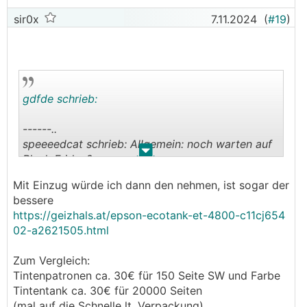
sir0x
7.11.2024
(
#19
)
gdfde schrieb:
------..
speeeedcat schrieb: Allgemein: noch warten auf
.
.
Black Friday?
---------------
Mit Einzug würde ich dann den nehmen, ist sogar der
bessere
kannst sicher machen, aber viel wird da nicht
https://geizhals.at/epson-ecotank-et-4800-c11cj654
mehr drinnen sein.
02-a2621505.html
Du kannst eh nur den günstigeren nehmen, weil
Zum Vergleich:
der teuere nicht verfügbar ist bei diesem Händler
Tintenpatronen ca. 30€ für 150 Seite SW und Farbe
Tintentank ca. 30€ für 20000 Seiten
Bzgl. Drucker, wennst die Tanks haben willst,
(mal auf die Schnelle lt. Verpackung)