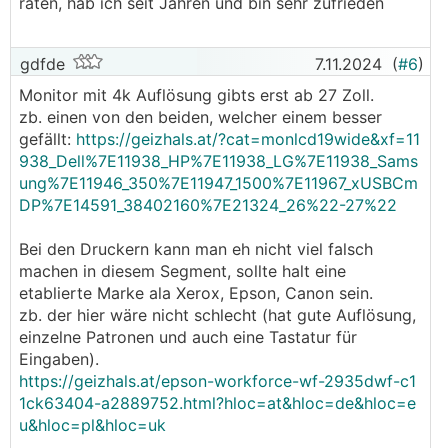
raten, hab ich seit Jahren und bin sehr zufrieden
gdfde
7.11.2024
(
#6
)
Monitor mit 4k Auflösung gibts erst ab 27 Zoll.
zb. einen von den beiden, welcher einem besser
gefällt:
https://geizhals.at/?cat=monlcd19wide&xf=11
938_Dell%7E11938_HP%7E11938_LG%7E11938_Sams
ung%7E11946_350%7E11947_1500%7E11967_xUSBCm
DP%7E14591_38402160%7E21324_26%22-27%22
Bei den Druckern kann man eh nicht viel falsch
machen in diesem Segment, sollte halt eine
etablierte Marke ala Xerox, Epson, Canon sein.
zb. der hier wäre nicht schlecht (hat gute Auflösung,
einzelne Patronen und auch eine Tastatur für
Eingaben).
https://geizhals.at/epson-workforce-wf-2935dwf-c1
1ck63404-a2889752.html?hloc=at&hloc=de&hloc=e
u&hloc=pl&hloc=uk