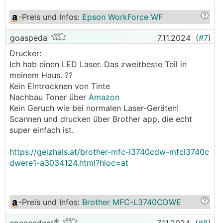
-Preis und Infos
:
Epson WorkForce WF
goaspeda
7.11.2024
(
#7
)
Drucker:
Ich hab einen LED Laser. Das zweitbeste Teil in
meinem Haus. ??
Kein Eintrocknen von Tinte
Nachbau Toner über
Amazon
Kein Geruch wie bei normalen Laser-Geräten!
Scannen und drucken über Brother app, die echt
super einfach ist.
https://geizhals.at/brother-mfc-l3740cdw-mfcl3740c
dwere1-a3034124.html?hloc=at
-Preis und Infos
:
Brother MFC-L3740CDWE