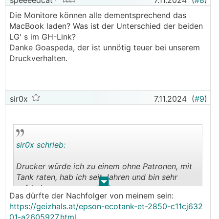
speeeedcat
7.11.2024
(
#8
)
Die Monitore können alle dementsprechend das
MacBook laden? Was ist der Unterschied der beiden
LG' s im GH-Link?
Danke Goaspeda, der ist unnötig teuer bei unserem
Druckverhalten.
sir0x
7.11.2024
(
#9
)
sir0x schrieb:
Drucker würde ich zu einem ohne Patronen, mit
Tank raten, hab ich seit Jahren und bin sehr
.
.
zufrieden
Das dürfte der Nachfolger von meinem sein:
https://geizhals.at/epson-ecotank-et-2850-c11cj632
01-a2605927.html