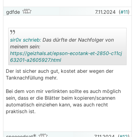
gdfde
7.11.2024
(
#11
)
sir0x schrieb:
Das dürfte der Nachfolger von
meinem sein:
https://geizhals.at/epson-ecotank-et-2850-c11cj
63201-a2605927.html
.
.
Der ist sicher auch gut, kostet aber wegen der
Tanknachfüllung mehr.
Bei dem von mir verlinkten sollte es auch möglich
sein, dass er die Blätter beim kopieren/scannen
automatisch einziehen kann, was auch recht
praktisch ist.
speeeedcat
7.11.2024
(
#12
)