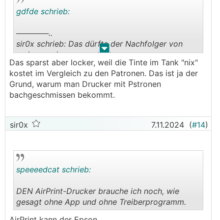
gdfde schrieb:
──────..
sir0x schrieb: Das dürfte der Nachfolger von
.
.
meinem sein:
Das sparst aber locker, weil die Tinte im Tank "nix"
https://geizhals.at/epson-ecotank-et-2850-c11cj
kostet im Vergleich zu den Patronen. Das ist ja der
63201-a2605927.html
Grund, warum man Drucker mit Pstronen
───────────────
bachgeschmissen bekommt.
Der ist sicher auch gut, kostet aber wegen der
Tanknachfüllung mehr.
sir0x
7.11.2024
(
#14
)
Bei dem von mir verlinkten sollte es auch
möglich sein, dass er die Blätter beim
kopieren/scannen automatisch einziehen kann,
speeeedcat schrieb:
was auch recht praktisch ist.
DEN AirPrint-Drucker brauche ich noch, wie
gesagt ohne App und ohne Treiberprogramm.
.
.
AirPrint kann der Epson