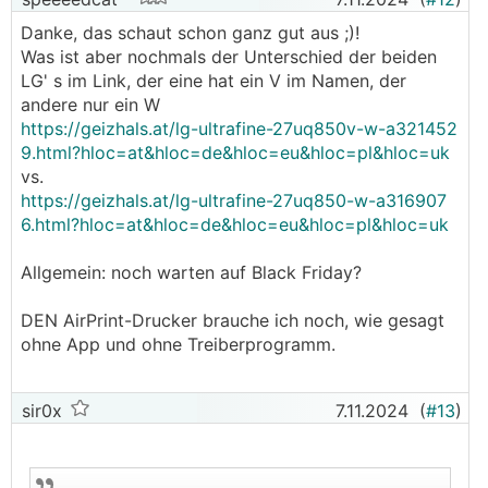
Danke, das schaut schon ganz gut aus ;)!
Was ist aber nochmals der Unterschied der beiden
LG' s im Link, der eine hat ein V im Namen, der
andere nur ein W
https://geizhals.at/lg-ultrafine-27uq850v-w-a321452
9.html?hloc=at&hloc=de&hloc=eu&hloc=pl&hloc=uk
vs.
https://geizhals.at/lg-ultrafine-27uq850-w-a316907
6.html?hloc=at&hloc=de&hloc=eu&hloc=pl&hloc=uk
Allgemein: noch warten auf Black Friday?
DEN AirPrint-Drucker brauche ich noch, wie gesagt
ohne App und ohne Treiberprogramm.
sir0x
7.11.2024
(
#13
)