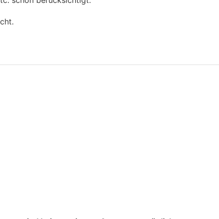
tc. schon berücksichtigt.
cht.