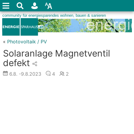
«
Photovoltaik / PV
Solaranlage Magnetventil
defekt
6.8.
-9.8.2023
4
2