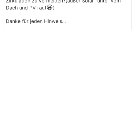
Zirkulation zu vermeiden?(außer Solar runter vom
😆
Dach und PV rauf
)
Danke für jeden Hinweis...