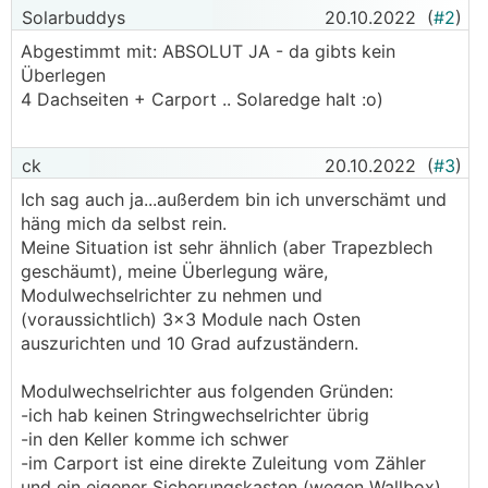
Solarbuddys
20.10.2022
(
#2
)
Abgestimmt mit: ABSOLUT JA - da gibts kein
Überlegen
4 Dachseiten + Carport .. Solaredge halt :o)
ck
20.10.2022
(
#3
)
Ich sag auch ja...außerdem bin ich unverschämt und
häng mich da selbst rein.
Meine Situation ist sehr ähnlich (aber Trapezblech
geschäumt), meine Überlegung wäre,
Modulwechselrichter zu nehmen und
(voraussichtlich) 3x3 Module nach Osten
auszurichten und 10 Grad aufzuständern.
Modulwechselrichter aus folgenden Gründen:
-ich hab keinen Stringwechselrichter übrig
-in den Keller komme ich schwer
-im Carport ist eine direkte Zuleitung vom Zähler
und ein eigener Sicherungskasten (wegen Wallbox)