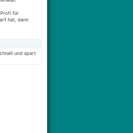
 Anwalt
Profi für
arf hat, dann
chnell und spart