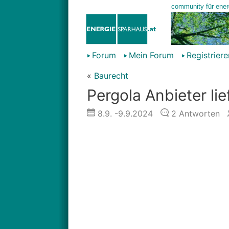
Forum
Mein Forum
Registriere
«
Baurecht
Pergola Anbieter li
8.9.
-9.9.2024
2
Antworten