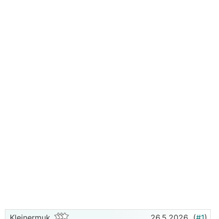
Kleinermuk
26.5.2026
(
#1
)