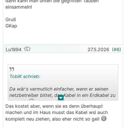
dann kann man unten die gegrillten Tauben
einsammeln!
Gruß
GKap
Lu1994
27.5.2026
(
#8
)
TobiK schrieb:
Da wär's vermutlich einfacher, wenn er seinen
netzbetreiber bittet, das Kabel in ein Erdkabel zu
.
.
😬
wandeln
Das kostet aber, wenn sie es denn überhaupt
machen und im Haus musst das Kabel wsl auch
😅
komplett neu ziehen, also eher nicht so geil