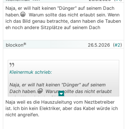
Naja, er will halt keinen "Dünger" auf seinem Dach
😀
haben.
Warum sollte das nicht erlaubt sein. Wenn
ich das Bild genau betrachte, dann haben die Tauben
eh noch andere Sitzplätze auf seinem Dach
blockon
26.5.2026
(
#2
)
Kleinermuk schrieb:
Naja, er will halt keinen "Dünger" auf seinem
😀
Dach haben.
Warum sollte das nicht erlaubt
.
.
sein. Wenn ich das Bild genau betrachte, dann
Naja weil es die Hauszuleitung vom Neztbetreiber
haben die Tauben eh noch andere Sitzplätze auf
ist. Ich bin kein Elektriker, aber das Kabel würde ich
seinem Dach
nicht angreifen.