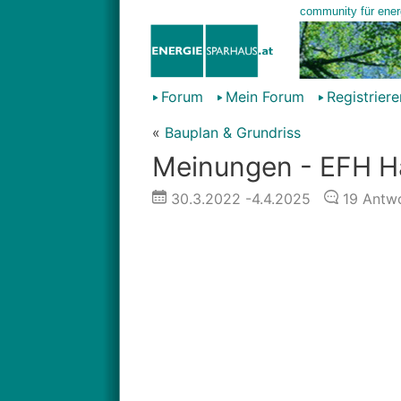
Forum
Mein Forum
Registriere
«
Bauplan & Grundriss
Meinungen - EFH H
30.3.2022
-4.4.2025
19
Antwo