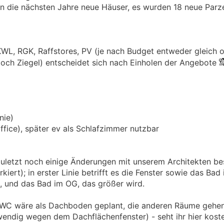
 die nächsten Jahre neue Häuser, es wurden 18 neue Parze
KWL, RGK, Raffstores, PV (je nach Budget entweder gleich o

doch Ziegel) entscheidet sich nach Einholen der Angebote
nie)
fice), später ev als Schlafzimmer nutzbar
uletzt noch einige Änderungen mit unserem Architekten be
iert); in erster Linie betrifft es die Fenster sowie das Bad
, und das Bad im OG, das größer wird.
 WC wäre als Dachboden geplant, die anderen Räume gehen
wendig wegen dem Dachflächenfenster) - seht ihr hier kost