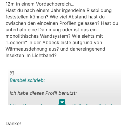
12m in einem Vordachbereich...
Hast du nach einem Jahr irgendeine Rissbildung
feststellen können? Wie viel Abstand hast du
zwischen den einzelnen Profilen gelassen? Hast du
unterhalb eine Dämmung oder ist das ein
monolithisches Wandsystem? Wie siehts mit
"Löchern" in der Abdeckleiste aufgrund von
Wärmeausdehnung aus? und dahereingehend
Insekten im Lichtband?
Bembel schrieb:
Ich habe dieses Profil benutzt:
.
.
https://www.alupona.de/portfolio-items/led-alupr
ofil-carda/
Danke!
Von der Idee, zunächst einen XPS Streifen