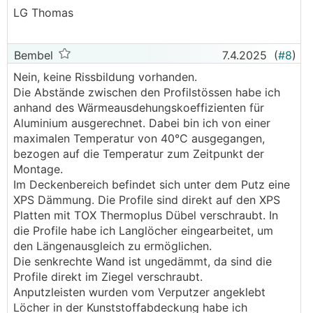
einzulegen und die Profile nach dem Verputzen
LG Thomas
einzusetzen, wurde mir vom Verputzer
abgeraten. So wäre ein sauberer Anschluss kaum
hinzubekommen.
Bembel
7.4.2025
(
#8
)
Nein, keine Rissbildung vorhanden.
Ich bin vom Ergebnis mit den Anputzleisten
Die Abstände zwischen den Profilstössen habe ich
jedenfalls sehr zufrieden.
anhand des Wärmeausdehungskoeffizienten für
Aluminium ausgerechnet. Dabei bin ich von einer
maximalen Temperatur von 40°C ausgegangen,
bezogen auf die Temperatur zum Zeitpunkt der
Montage.
Im Deckenbereich befindet sich unter dem Putz eine
XPS Dämmung. Die Profile sind direkt auf den XPS
Platten mit TOX Thermoplus Dübel verschraubt. In
die Profile habe ich Langlöcher eingearbeitet, um
den Längenausgleich zu ermöglichen.
Die senkrechte Wand ist ungedämmt, da sind die
Profile direkt im Ziegel verschraubt.
Anputzleisten wurden vom Verputzer angeklebt
Löcher in der Kunststoffabdeckung habe ich