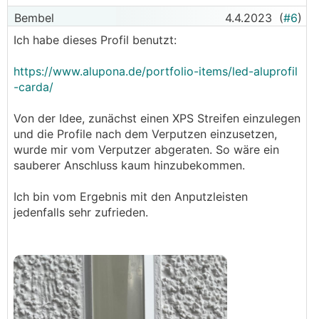
Verwendung von speziellen LED Streifen für den
Bembel
4.4.2023
(
#6
)
Außenbereich in den Griff.
Ich habe dieses Profil benutzt:
2. sollte ebenfalls bei der Wahl des Einbauortes
https://www.alupona.de/portfolio-items/led-aluprofil
beachtet werden. Ggf. kann man einen speziellen
-carda/
Versiegelungslack auftragen, der sonst für die
Reparatur von Autoscheinwerfern benutzt wird.
Von der Idee, zunächst einen XPS Streifen einzulegen
und die Profile nach dem Verputzen einzusetzen,
3. war bei mir die größte Herausforderung. In
wurde mir vom Verputzer abgeraten. So wäre ein
Absprache mit dem Verputzer wurden
sauberer Anschluss kaum hinzubekommen.
selbstklebende Anputzleisten verarbeitet. Die
Aluprofile wurden auf Langlöchern verschraubt
Ich bin vom Ergebnis mit den Anputzleisten
mit einer kleinen Lücke an den Stößen, um eine
jedenfalls sehr zufrieden.
definierte Längsbewegung zuzulassen. Bei uns
sind es 19 Meter, da wollte ich kein Risiko von
Rissen oder sich herausbiegenden Profilen
eingehen.