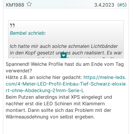
KM1988
3.4.2023
(
#5
)
Bembel schrieb:
Ich hatte mir auch solche schmalen Lichtbänder
in den Kopf gesetzt und es auch realisiert. Es war
.
.
nicht ganz einfach, weil die verbreiteten Profile
Spannend! Welche Profile hast du am Ende vom Tag
aus drei Gründen für den Außenbereich eigentlich
verwendet?
ungeeignet sind:
Hätte z.B. an solche hier gedacht:
https://meine-leds.
com/4-Meter-LED-Profil-Einbau-Tief-Schwarz-eloxie
1. Kein Spritzwasserschutz.
rt-ohne-Abdeckung-21mm-Serie-L
2. Die Kunststoffprofile für die Lichtstreuung aus
Beim Putzen allerdings inital XPS eingelegt und
PC sind nicht UV-beständig.
nachher erst die LED Schinen mit Klammern
3. Aluminium hat einen größeren
montiert. Dann sollte sich das Problem mit der
Wärmeausdehnungskoeffizient als mineralischer
Wärmeausdehnung von selbst ergeben.
Putz.
1. bekommt man über Wahl des Einbauortes und