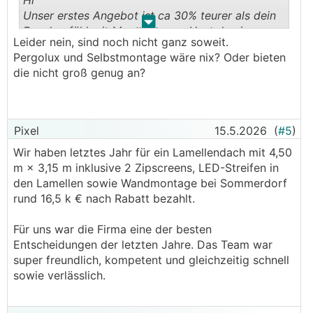
Hi
Unser erstes Angebot ist ca 30% teurer als dein
.
.
Bauchgefühl mit Montage usw. Hast du eine
Leider nein, sind noch nicht ganz soweit.
Empfehlung für eine Firma?
Pergolux und Selbstmontage wäre nix? Oder bieten
die nicht groß genug an?
Pixel
15.5.2026
(
#5
)
Wir haben letztes Jahr für ein Lamellendach mit 4,50
m × 3,15 m inklusive 2 Zipscreens, LED-Streifen in
den Lamellen sowie Wandmontage bei Sommerdorf
rund 16,5 k € nach Rabatt bezahlt.
Für uns war die Firma eine der besten
Entscheidungen der letzten Jahre. Das Team war
super freundlich, kompetent und gleichzeitig schnell
sowie verlässlich.