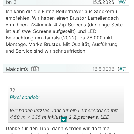
bn_3
15.5.2026
(
#6
)
Ich kann dir die Firma Reitermayer aus Stockerau
empfehlen. Wir haben einen Brustor Lamellendach
von ihnen. 7x4m inkl 4 Zip-Screens (die lange Seite
ist auf zwei Screens aufgeteilt) und LED-
Beleuchtung um damals (2022) ca 28.000 inkl.
Montage. Marke Brustor. Mit Qualität, Ausführung
und Service sind wir sehr zufrieden.
MalcolmX
16.5.2026
(
#7
)
Pixel schrieb:
Wir haben letztes Jahr für ein Lamellendach mit
4,50 m × 3,15 m inklusive 2 Zipscreens, LED-
.
.
Streifen in den Lamellen sowie Wandmontage bei
Danke für den Tipp, dann werden wir dort mal
Sommerdorf rund 16,5 k € nach Rabatt bezahlt.