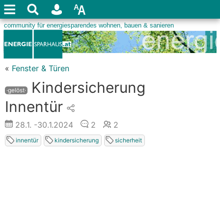
«
Fenster & Türen
Kindersicherung
·gelöst·
Innentür
28.1.
-30.1.2024
2
2
innentür
kindersicherung
sicherheit