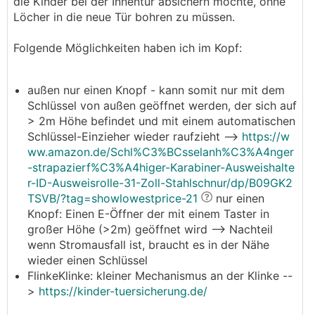
die Kinder bei der Innentür absichern möchte, ohne
Löcher in die neue Tür bohren zu müssen.
Folgende Möglichkeiten haben ich im Kopf:
außen nur einen Knopf - kann somit nur mit dem
Schlüssel von außen geöffnet werden, der sich auf
> 2m Höhe befindet und mit einem automatischen
Schlüssel-Einzieher wieder raufzieht -->
https://w
ww.amazon.de/Schl%C3%BCsselanh%C3%A4nger
-strapazierf%C3%A4higer-Karabiner-Ausweishalte
r-ID-Ausweisrolle-31-Zoll-Stahlschnur/dp/B09GK2
TSVB/?tag=showlowestprice-21
nur einen
Knopf: Einen E-Öffner der mit einem Taster in
großer Höhe (>2m) geöffnet wird --> Nachteil
wenn Stromausfall ist, braucht es in der Nähe
wieder einen Schlüssel
FlinkeKlinke: kleiner Mechanismus an der Klinke --
>
https://kinder-tuersicherung.de/