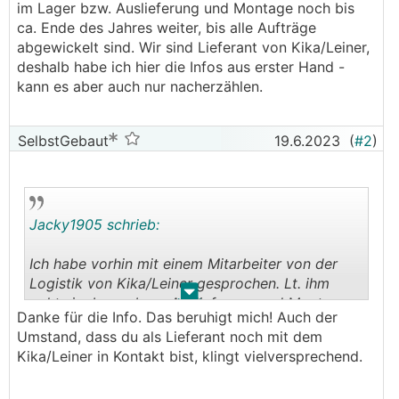
im Lager bzw. Auslieferung und Montage noch bis
ca. Ende des Jahres weiter, bis alle Aufträge
abgewickelt sind. Wir sind Lieferant von Kika/Leiner,
deshalb habe ich hier die Infos aus erster Hand -
kann es aber auch nur nacherzählen.
SelbstGebaut
19.6.2023
(
#2
)
Jacky1905 schrieb:
Ich habe vorhin mit einem Mitarbeiter von der
Logistik von Kika/Leiner gesprochen. Lt. ihm
.
.
gehts im Lager bzw. Auslieferung und Montage
Danke für die Info. Das beruhigt mich! Auch der
noch bis ca. Ende des Jahres weiter, bis alle
Umstand, dass du als Lieferant noch mit dem
Aufträge abgewickelt sind. Wir sind Lieferant von
Kika/Leiner in Kontakt bist, klingt vielversprechend.
Kika/Leiner, deshalb habe ich hier die Infos aus
erster Hand - kann es aber auch nur