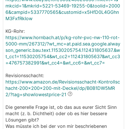
mkcid=1&mkrid=5221-53469-19255-0&toolid=2000
6&campid=5337770565&customid=x5HfD0L4GGhn
M3FxfRkIow
KG-Rohr:
https://www.hornbach.at/p/kg-rohr-pvc-nw-110-rot-
5000-mm/267312/?wt_mc=at.paid.sea.google.alway
son_generic.bau.text.11530205754.112431805637.&w
t_cc1=11530205754&wt_cc2=112431805637&wt_cc3
=476757382991&wt_cc4=&wt_cc6=&wt_cc7=
Revisionsschacht:
https://www.amazon.de/Revisionsschacht-Kontrollsc
hacht-200x200x200-mit-Deckel/dp/B0B1DW5MR
2/?tag=showlowestprice-21
Die generelle Frage ist, ob das aus eurer Sicht Sinn
macht (z. b. Dichtheit) oder ob es hier bessere
Lösungen gibt?
Was müsste ich bei der von mir beschriebenen