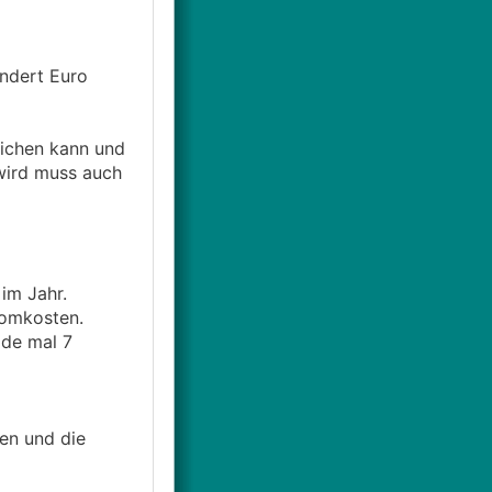
undert Euro
eichen kann und
wird muss auch
im Jahr.
romkosten.
ade mal 7
len und die