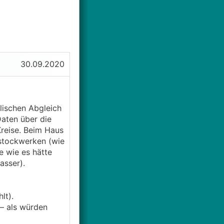
30.09.2020
lischen Abgleich
Daten über die
Kreise. Beim Haus
stockwerken (wie
e wie es hätte
asser).
lt).
– als würden