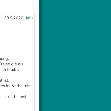
30.9.2020
(
#1
)
dnung.
reise die als
ch bleibt.
t ist.
es im Verhältnis
 ist und sonst