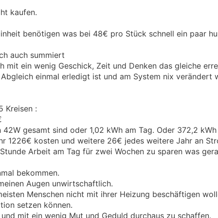
cht kaufen.
Einheit benötigen was bei 48€ pro Stück schnell ein paar h
sich auch summiert
 mit ein wenig Geschick, Zeit und Denken das gleiche err
Abgleich einmal erledigt ist und am System nix verändert 
 Kreisen :
€
h 42W gesamt sind oder 1,02 kWh am Tag. Oder 372,2 kWh 
hr 1226€ kosten und weitere 26€ jedes weitere Jahr an St
e Stunde Arbeit am Tag für zwei Wochen zu sparen was ger
inmal bekommen.
 meinen Augen unwirtschaftlich.
 meisten Menschen nicht mit ihrer Heizung beschäftigen wol
ation setzen können.
k und mit ein wenig Mut und Geduld durchaus zu schaffen.