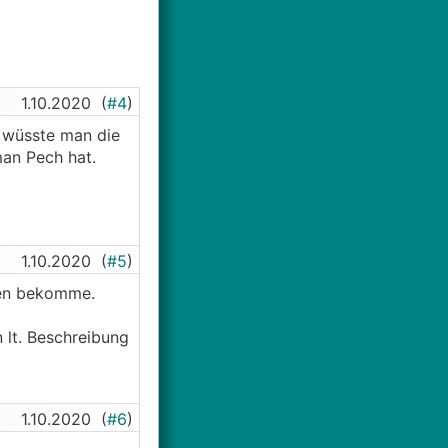
1.10.2020
(
#4
)
 wüsste man die
man Pech hat.
1.10.2020
(
#5
)
chen bekomme.
 lt. Beschreibung
1.10.2020
(
#6
)