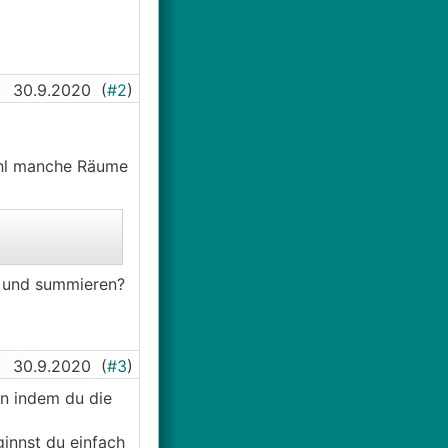
30.9.2020
(
#2
)
ohl manche Räume
en und summieren?
30.9.2020
(
#3
)
en indem du die
innst du einfach