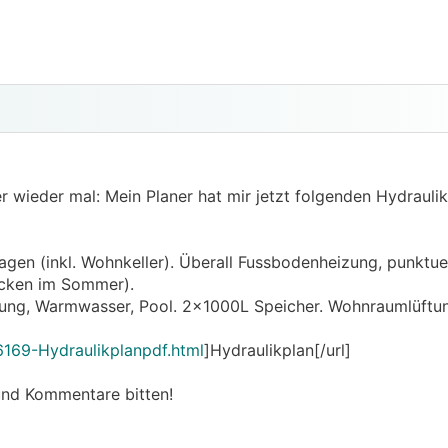
r wieder mal: Mein Planer hat mir jetzt folgenden Hydraulikp
tagen (inkl. Wohnkeller). Überall Fussbodenheizung, punktuel
cken im Sommer).
ung, Warmwasser, Pool. 2x1000L Speicher. Wohnraumlüftu
6169-Hydraulikplanpdf.html
]Hydraulikplan[/url]
 und Kommentare bitten!