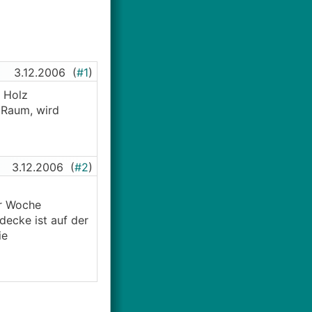
3.12.2006
(
#1
)
s Holz
 Raum, wird
3.12.2006
(
#2
)
er Woche
ndecke ist auf der
ie