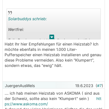
Solarbuddys schrieb:
Wertfrei:
.
.
Falls Du das machst kauf dir einen ordentlichen
Habt Ihr hier Empfehlungen für einen Heizstab? Ich
Heizstab (Regelbar/ PV-Heizstab etc wie mans
möchte ebenfalls in meinen 1.000 Liter-
nennt)
Pufferspeicher einen Heizstab installieren und genau
diese Probleme vermeiden. Also kein "Klumpert",
Wir haben sehr viele getestet von den normalen
sondern etwas, das "ewig" hält.
2/3kW Heizstaeben die man ueberall findet und
ich weiss nicht wie oft wir unsere 500/1000L
Speicher ausgelassen haben um den HS zu
tauschen.
JuergenAusWels
19.6.2023
(
#7
)
.... ich hab meinen Heizstab von ASKOMA ( sind aus
Ich wuerd da nicht am falschen Ende sparen !
der Schweiz, sollte also kein "Klumpert" sein )
htt
ps://www.askoma.com/