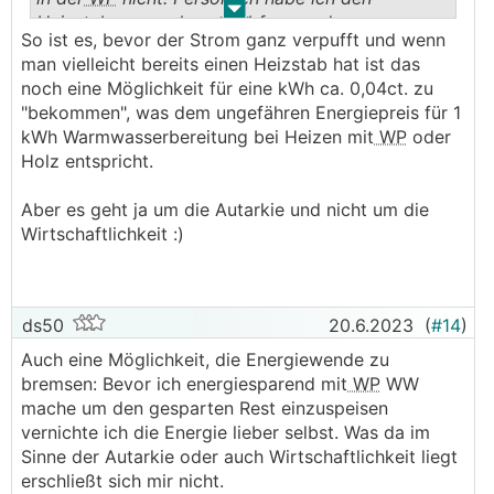
.
.
Heizstab nur noch zum Abfangen der
So ist es, bevor der Strom ganz verpufft und wenn
Einspeisespitzen im Einsatz. Damit kommt es am
man vielleicht bereits einen Heizstab hat ist das
Einspeiselimit nicht zum Abregeln.
noch eine Möglichkeit für eine kWh ca. 0,04ct. zu
"bekommen", was dem ungefähren Energiepreis für 1
Der Regelbetrieb für
WW
ist
WP
- mit Heizstab
kWh Warmwasserbereitung bei Heizen mit
WP
oder
kommen einem die Tränen wenn man sieht
Holz entspricht.
wieviel Strom dabei nicht eingespeist wird.
Aber es geht ja um die Autarkie und nicht um die
Wirtschaftlichkeit :)
ds50
20.6.2023
(
#14
)
Auch eine Möglichkeit, die Energiewende zu
bremsen: Bevor ich energiesparend mit
WP
WW
mache um den gesparten Rest einzuspeisen
vernichte ich die Energie lieber selbst. Was da im
Sinne der Autarkie oder auch Wirtschaftlichkeit liegt
erschließt sich mir nicht.