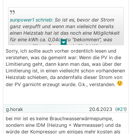
sunpower1 schrieb:
So ist es, bevor der Strom
ganz verpufft und wenn man vielleicht bereits
einen Heizstab hat ist das noch eine Möglichkeit
für eine kWh ca. 0,04ct. zu "bekommen", was
.
.
dem ungefähren Energiepreis für 1 kWh
Sorry, ich sollte auch vorher ordentlich lesen und
Warmwasserbereitung bei Heizen mit
WP
oder
verstehen, was da gemeint war: Wenn die PV in die
Holz entspricht.
Limitierung geht, dann kann man das, was über der
Limitierung ist, in einen vielleicht schon vorhandenen
Aber es geht ja um die Autarkie und nicht um die
Heizstab schieben, da andernfalls dieser Strom von
Wirtschaftlichkeit :)
der PV garnicht erzeugt wurde. O.k., verstanden.
g.horak
20.6.2023
(
#21
)
bei mir ist es keine Brauchwasserwärmepumpe,
sondern eine IDM (Heizung + Warmwasser) und da
würde der Kompressor um einiges mehr kosten als