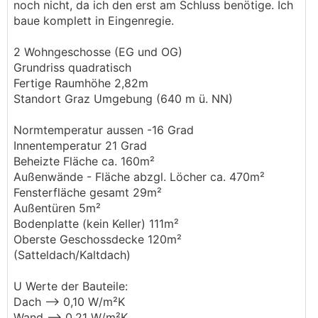
noch nicht, da ich den erst am Schluss benötige. Ich
baue komplett in Eingenregie.
2 Wohngeschosse (EG und OG)
Grundriss quadratisch
Fertige Raumhöhe 2,82m
Standort Graz Umgebung (640 m ü. NN)
Normtemperatur aussen -16 Grad
Innentemperatur 21 Grad
Beheizte Fläche ca. 160m²
Außenwände - Fläche abzgl. Löcher ca. 470m²
Fensterfläche gesamt 29m²
Außentüren 5m²
Bodenplatte (kein Keller) 111m²
Oberste Geschossdecke 120m²
(Satteldach/Kaltdach)
U Werte der Bauteile:
Dach --> 0,10 W/m²K
Wand --> 0,21 W/m²K