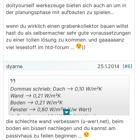
doityourself werkezeuge bieten sich auch an um in
der planungsphase mit aufbauten zu spielen...
wenn du wirklich einen grabenkollektor bauen willst
hast du als selbermacher sehr gute voraussetzungen
zu einer tollen lösung zu kommen. und gaaaaaanz
viel lesestoff im htd-forum ...
))
dyarne
25.1.2014
(
#6
)
Dommas schrieb: Dach --> 0,10 W/m²K
Wand --> 0,21 W/m²K
Boden --> 0,21 W/m²K
Fenster --> 0,80 W/m²K (Uw Wert)
.
.
Außentüren --> 1,0 W/m²K (Ud Wert)
die schlechte wand verbessern (u-wert.net), beim
boden ein bisserl nachlegen und du kannst am
passivhaus zu feilen beginnen ...