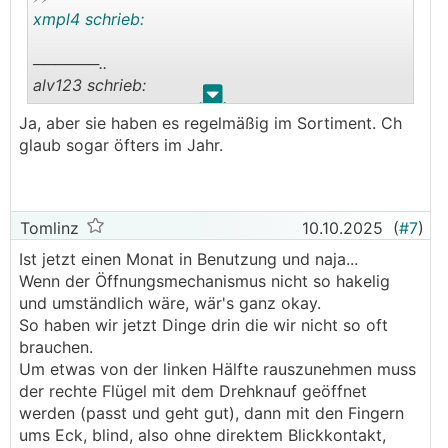
xmpl4 schrieb:
──────..
alv123 schrieb:
.
.
Ja, aber sie haben es regelmäßig im Sortiment. Ch
Die peosukte werden auch bei Hofer vertrieben.
glaub sogar öfters im Jahr.
───────────────
Aber nur wenn sie dort gerade kurzfristig im
Sortiment sind, wie es bei Hofer oft bei so
Tomlinz
10.10.2025
(
#7
)
Gartenartikel der Fall ist oder?
Ist jetzt einen Monat in Benutzung und naja...
Wenn der Öffnungsmechanismus nicht so hakelig
und umständlich wäre, wär's ganz okay.
So haben wir jetzt Dinge drin die wir nicht so oft
brauchen.
Um etwas von der linken Hälfte rauszunehmen muss
der rechte Flügel mit dem Drehknauf geöffnet
werden (passt und geht gut), dann mit den Fingern
ums Eck, blind, also ohne direktem Blickkontakt,