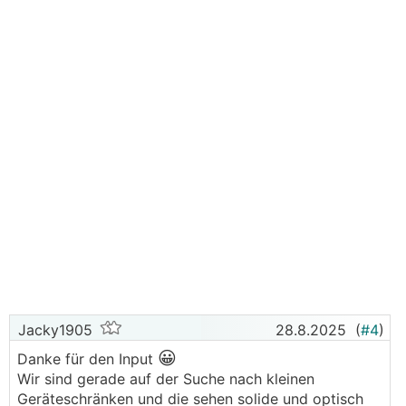
mich Anfangs nicht überzeugt. Arges Scheppern
und wenn die Last nur auf einzelnen
(metall)Bodenlatten war, bogen sich die irrsinnig
durch.
Ich hab einfach die freie Länge auf der diese
Bodenlatten frei hängen gedrittelt in dem ich
Metallreste (Schienen/Winkel/Platten usw) in der
Mitte daruntergelegt habe.
Und eine Gummimatte rein. Jetzt ist es super
stabil!
Jacky1905
28.8.2025
(
#4
)
😀
Danke für den Input
Wir sind gerade auf der Suche nach kleinen
Geräteschränken und die sehen solide und optisch