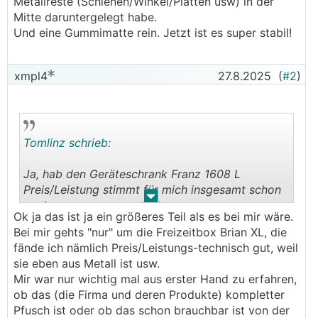
Metallreste (Schienen/Winkel/Platten usw) in der
Mitte daruntergelegt habe.
Und eine Gummimatte rein. Jetzt ist es super stabil!
xmpl4
27.8.2025
(
#2
)
Tomlinz schrieb:
Ja, hab den Geräteschrank Franz 1608 L
Preis/Leistung stimmt für mich insgesamt schon
.
.
noch.
Ok ja das ist ja ein größeres Teil als es bei mir wäre.
Für die Größe und die massive Ausführung ist der
Bei mir gehts "nur" um die Freizeitbox Brian XL, die
Preis wirklich sehr gut bei dem Aktionsmodell.
fände ich nämlich Preis/Leistungs-technisch gut, weil
Damit ist halt der gefühlte "Buffer" für etwaige
sie eben aus Metall ist usw.
Problemchen größer... ;)
Mir war nur wichtig mal aus erster Hand zu erfahren,
ob das (die Firma und deren Produkte) kompletter
Mein Geräteschrank hatte leider einige kleine
Pfusch ist oder ob das schon brauchbar ist von der
Beschädigungen die man halt erst beim