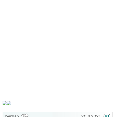
berhan
20.4.2021
(
#1
)