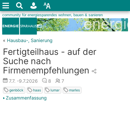
«
Hausbau-, Sanierung
Fertigteilhaus - auf der
Suche nach
Firmenempfehlungen
7.7.
-9.7.2026
8
7
genböck
haas
lumar
marles
Zusammenfassung