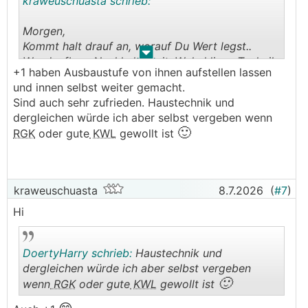
kraweuschuasta schrieb:
Morgen,
Kommt halt drauf an, worauf Du Wert legst..
.
.
Wandaufbau, Nachhaltigkeit, Wohnklima, Technik,
+1 haben Ausbaustufe von ihnen aufstellen lassen
Preis, .....
und innen selbst weiter gemacht.
Sind auch sehr zufrieden. Haustechnik und
Würde mal im Fertighaus-Forum stierln, da hast
dergleichen würde ich aber selbst vergeben wenn
für den Beginn amal genug zu lesen
🙂
RGK
oder gute
KWL
gewollt ist
https://www.energiesparhaus.at/fertighaus-forum
-6
Wir haben mit einem der Fertighaus-Voldemorts
kraweuschuasta
8.7.2026
(
#7
)
gebaut (der der nicht genannt werden darf) und
Hi
sich auch immer noch zufrieden. W**F.....
LG Wolfgang
DoertyHarry schrieb:
Haustechnik und
dergleichen würde ich aber selbst vergeben
🙂
wenn
RGK
oder gute
KWL
gewollt ist
.
.