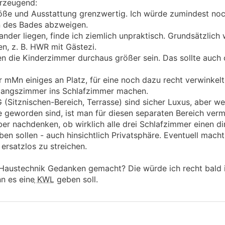
erzeugend:
röße und Ausstattung grenzwertig. Ich würde zumindest no
n des Bades abzweigen.
der liegen, finde ich ziemlich unpraktisch. Grundsätzlich 
n, z. B. HWR mit Gästezi.
en die Kinderzimmer durchaus größer sein. Das sollte auch
r mMn einiges an Platz, für eine noch dazu recht verwinkelt
angszimmer ins Schlafzimmer machen.
 (Sitznischen-Bereich, Terrasse) sind sicher Luxus, aber we
geworden sind, ist man für diesen separaten Bereich vermu
er nachdenken, ob wirklich alle drei Schlafzimmer einen di
 sollen - auch hinsichtlich Privatsphäre. Eventuell macht 
ersatzlos zu streichen.
 Haustechnik Gedanken gemacht? Die würde ich recht bald i
n es eine
KWL
geben soll.