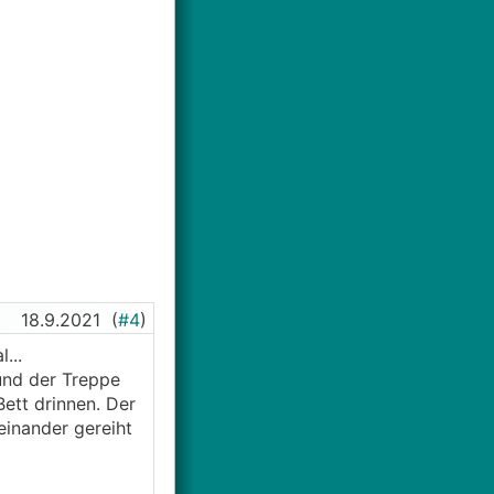
18.9.2021
(
#4
)
...
 und der Treppe
ett drinnen. Der
einander gereiht