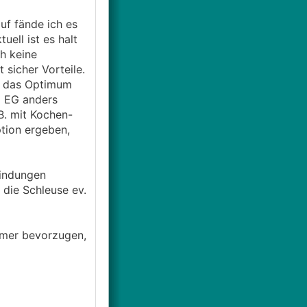
uf fände ich es
ell ist es halt
h keine
sicher Vorteile.
ts das Optimum
m EG anders
. mit Kochen-
tion ergeben,
bindungen
ie Schleuse ev.
mmer bevorzugen,