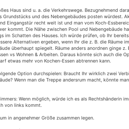
oßes Haus sind u. a. die Verkehrswege. Bezugnehmend dara
s Grundstücks und des Nebengebäudes posten würdest. Aktu
nd Eingangstür recht weit ist und man vom Koch-Essbereic
 wer kommt. Die Nähe zwischen Pool und Nebengebäude hat 
gs im Schatten des Hauses. Ich würde prüfen, ob Ihr berei
essere Alternativen ergeben, wenn Ihr die z. B. die Räume i
de überhaupt spiegelt. Räume anders anordnen ginge z. B
sen vs Wohnen & Arbeiten. Daraus könnte sich auch die Op
rf etwas mehr von Kochen-Essen abtrennen kann.
lgende Option durchspielen: Braucht Ihr wirklich zwei Ver
ude? Wenn man die Treppe andersrum macht, könnte man d
szimmers: Wenn möglich, würde ich es als Rechtshänderin i
ch von links kommt.
aum in angenehmer Größe zusammen legen.