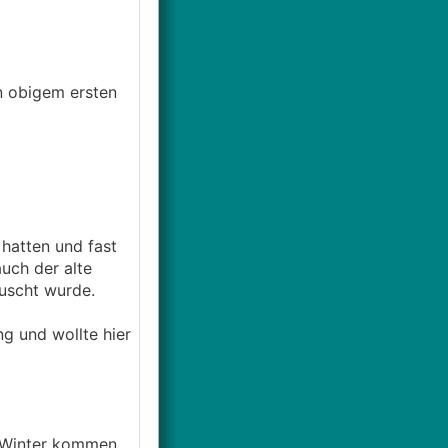
n obigem ersten
hatten und fast
uch der alte
uscht wurde.
g und wollte hier
r Winter kommen.