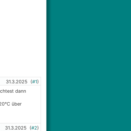
31.3.2025
(
#1
)
öchtest dann
-20°C über
31.3.2025
(
#2
)