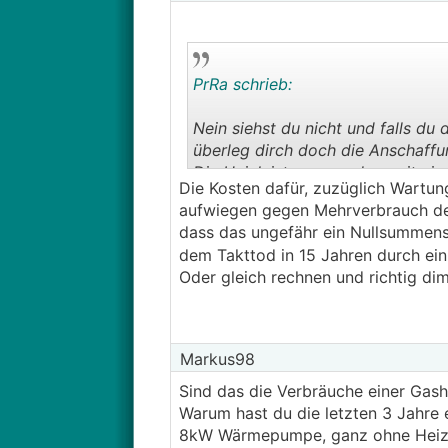
PrRa schrieb:
Nein siehst du nicht und falls d
überleg dirch doch die Anschaff
Die Heizleistung von dem mit ein
Die Kosten dafür, zuzüglich Wartun
mehrere Tage aus, dann must ihn 
aufwiegen gegen Mehrverbrauch d
dass das ungefähr ein Nullsummens
dem Takttod in 15 Jahren durch ei
Oder gleich rechnen und richtig dim
Markus98
Sind das die Verbräuche einer Gas
Warum hast du die letzten 3 Jahre e
8kW Wärmepumpe, ganz ohne Heiz