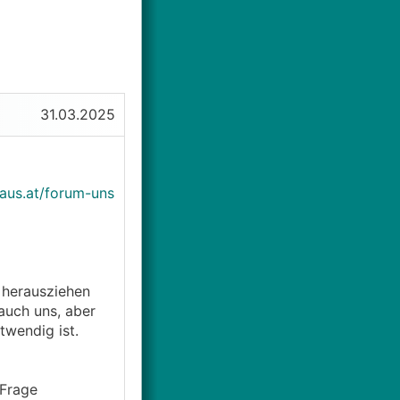
31.03.2025
aus.at/forum-uns
 herausziehen
auch uns, aber
twendig ist.
 Frage