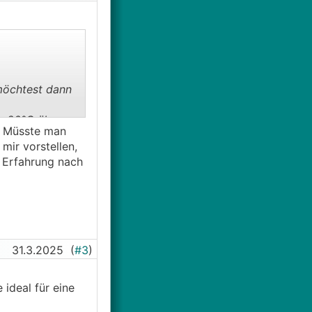
 möchtest dann
r -20°C über
. Müsste man
mir vorstellen,
 Erfahrung nach
31.3.2025
(
#3
)
ideal für eine