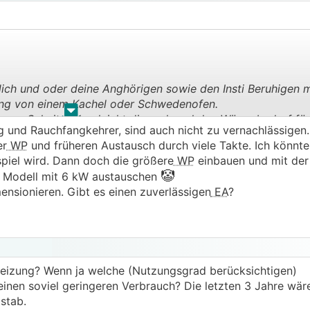
u dich und oder deine Anghörigen sowie den Insti Beruhigen
ung von einem Kachel oder Schwedenofen.
.
.
 paar Scheit Holz gleicht dir auch mal den Wärmebedarf fü
g und Rauchfangkehrer, sind auch nicht zu vernachlässigen
eben drei mal pro Tag einheizen.
er
WP
und früheren Austausch durch viele Takte. Ich könnte 
piel wird. Dann doch die größere
WP
einbauen und mit der
🤡
n Modell mit 6 kW austauschen
ensionieren. Gibt es einen zuverlässigen
EA
?
heizung? Wenn ja welche (Nutzungsgrad berücksichtigen)
inen soviel geringeren Verbrauch? Die letzten 3 Jahre wäre 
stab.