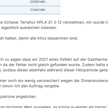
die Ochsner Terrafox HPLA S1 3-12 reinnehmen, mir wurde i
eigentlich ausreichen müssten.
eit halber, damit alle Infos beisammen sind:
 zu sagen dass wir 2021 einen Defekt auf der Gastherme 
 da der Fehler nicht gleich gefunden wurde. Zudem hatte a
, sodass dieser ebenfalls während dieser Heizperiode geta
immer noch ein wenig verunsichert wegen der Dimensionierun
 bevor ich den Auftrag vergebe.
izpatrone angeboten.
vom höchsten Wert ausgehen, es könne ja wieder ein harte