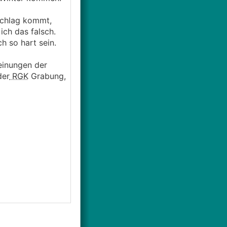
schlag kommt,
ch das falsch.
ch so hart sein.
Meinungen der
der
RGK
Grabung,