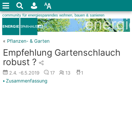
«
Pflanzen- & Garten
Empfehlung Gartenschlauch
robust ?
2.4.
-6.5.2019
17
13
1
Zusammenfassung