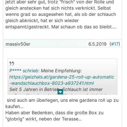
jetzt aber sehr gut, trotz "frisch" von der Rolle und
gleich anstecken hat sich nichts verknickt. Selbst
wenns grad so ausgesehen hat, als ob der schlauch
gleich abknickt, hat er sich wieder
entspannt/gestreckt. Mal schaun ob das so bleibt....
massiv50er
6.5.2019
(
#17
)
P**** schrieb:
Meine Empfehlung:
https://geizhals.at/gardena-25-roll-up-automatic
-wandschlauchbox-8023-a937241.html
Seit 5 Jahren in Betrieb, Schlauch ist immer
.
.
aufgerollt, sehr sehr praktisch, verwindet sich
sind auch am überlegen, uns eine gardena roll up zu
nicht und knickt nicht ab (hängt vielleicht auch
kaufen...
damit zusammen, dass er immer gleich aufgerollt
Haben aber Bedenken, dass die große Box zu
wird).
"globrig" wirkt, neben der Terasse...
Vorteil: Wenn keine Hindernisse im Weg sind, rollt
sich der Schlauch allein durch die Federkraft auf.