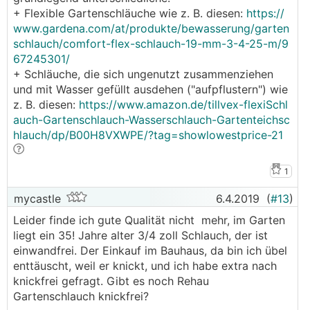
+ Flexible Gartenschläuche wie z. B. diesen:
https://
www.gardena.com/at/produkte/bewasserung/garten
schlauch/comfort-flex-schlauch-19-mm-3-4-25-m/9
67245301/
+ Schläuche, die sich ungenutzt zusammenziehen
und mit Wasser gefüllt ausdehen ("aufpflustern") wie
z. B. diesen:
https://www.amazon.de/tillvex-flexiSchl
auch-Gartenschlauch-Wasserschlauch-Gartenteichsc
hlauch/dp/B00H8VXWPE/?tag=showlowestprice-21
1
mycastle
6.4.2019
(
#13
)
Leider finde ich gute Qualität nicht mehr, im Garten
liegt ein 35! Jahre alter 3/4 zoll Schlauch, der ist
einwandfrei. Der Einkauf im Bauhaus, da bin ich übel
enttäuscht, weil er knickt, und ich habe extra nach
knickfrei gefragt. Gibt es noch Rehau
Gartenschlauch knickfrei?