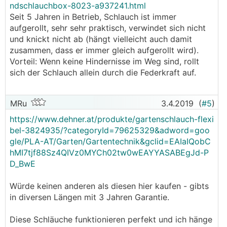
ndschlauchbox-8023-a937241.html
Seit 5 Jahren in Betrieb, Schlauch ist immer
aufgerollt, sehr sehr praktisch, verwindet sich nicht
und knickt nicht ab (hängt vielleicht auch damit
zusammen, dass er immer gleich aufgerollt wird).
Vorteil: Wenn keine Hindernisse im Weg sind, rollt
sich der Schlauch allein durch die Federkraft auf.
MRu
3.4.2019
(
#5
)
https://www.dehner.at/produkte/gartenschlauch-flexi
bel-3824935/?categoryId=79625329&adword=goo
gle/PLA-AT/Garten/Gartentechnik&gclid=EAIaIQobC
hMI7tjf88Sz4QIVz0MYCh02tw0wEAYYASABEgJd-P
D_BwE
Würde keinen anderen als diesen hier kaufen - gibts
in diversen Längen mit 3 Jahren Garantie.
Diese Schläuche funktionieren perfekt und ich hänge