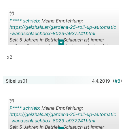
P**** schrieb:
Meine Empfehlung:
https://geizhals.at/gardena-25-roll-up-automatic
-wandschlauchbox-8023-a937241.html
Seit 5 Jahren in Betrieb, Schlauch ist immer
.
.
aufgerollt, sehr sehr praktisch, verwindet sich
nicht und knickt nicht ab (hängt vielleicht auch
x2
damit zusammen, dass er immer gleich aufgerollt
wird).
Vorteil: Wenn keine Hindernisse im Weg sind, rollt
sich der Schlauch allein durch die Federkraft auf.
Sibelius01
4.4.2019
(
#8
)
P**** schrieb:
Meine Empfehlung:
https://geizhals.at/gardena-25-roll-up-automatic
-wandschlauchbox-8023-a937241.html
Seit 5 Jahren in Betrieb, Schlauch ist immer