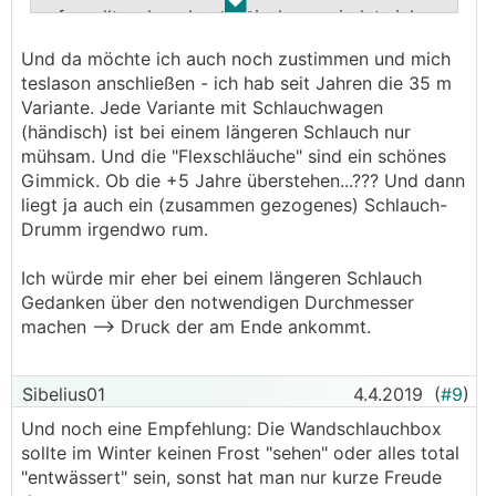
.
.
aufgerollt, sehr sehr praktisch, verwindet sich
nicht und knickt nicht ab (hängt vielleicht auch
Und da möchte ich auch noch zustimmen und mich
damit zusammen, dass er immer gleich aufgerollt
teslason anschließen - ich hab seit Jahren die 35 m
wird).
Variante. Jede Variante mit Schlauchwagen
Vorteil: Wenn keine Hindernisse im Weg sind, rollt
(händisch) ist bei einem längeren Schlauch nur
sich der Schlauch allein durch die Federkraft auf.
mühsam. Und die "Flexschläuche" sind ein schönes
Gimmick. Ob die +5 Jahre überstehen...??? Und dann
liegt ja auch ein (zusammen gezogenes) Schlauch-
Drumm irgendwo rum.
Ich würde mir eher bei einem längeren Schlauch
Gedanken über den notwendigen Durchmesser
machen --> Druck der am Ende ankommt.
Sibelius01
4.4.2019
(
#9
)
Und noch eine Empfehlung: Die Wandschlauchbox
sollte im Winter keinen Frost "sehen" oder alles total
"entwässert" sein, sonst hat man nur kurze Freude