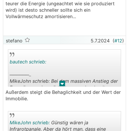
teurer die Energie (ungeachtet wie sie produziert
wird) ist desto schneller sollte sich ein
Vollwärmeschutz amortisieren...
stefano
5.7.2024
(
#12
)
bautech schrieb:
──────..
MikeJohn schrieb: Bei dem massiven Anstieg der
.
.
Fernwärmepreise müsste man auch sehr alt
Außerdem steigt die Behaglichkeit und der Wert der
werden, um die Dämmung wieder herinnen zu
Immobilie.
haben.
───────────────
Dem Satz kann ich irgendwie nicht ganz folgen,
MikeJohn schrieb:
Günstig wären ja
je teurer die Energie (ungeachtet wie sie
Infrarotpanale. Aber da hört man, dass eine