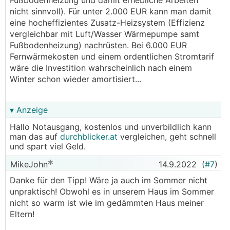
Fußbodenheizung und damit erhebliche Arbeiten
will man nicht auf 7000 verzichten...
nicht sinnvoll). Für unter 2.000 EUR kann man damit
eine hocheffizientes Zusatz-Heizsystem (Effizienz
Oder bezog sich der Vorschlag darauf eine
vergleichbar mit Luft/Wasser Wärmepumpe samt
kleinere Pumpe zusätzlich laufen zu lassen?
Fußbodenheizung) nachrüsten. Bei 6.000 EUR
Fernwärmekosten und einem ordentlichen Stromtarif
- zum Zustand vom Haus, einige Komponenten,
wäre die Investition wahrscheinlich nach einem
wie die Fenster, wurden von den Vorbesitzern in
Winter schon wieder amortisiert...
den 90ern saniert. Aber auch die Eingangstür
kam vor 15 Jahren neu rein... Und irgendwann
statt Holz/Kohle die Fernwärme. Auch der
▾ Anzeige
Wintergarten ist relativ neu. Die Dämmung des
Hallo Notausgang, kostenlos und unverbildlich kann
Dachbodens und die Dachrinnen schauen mir
man das auf
durchblicker.at
vergleichen, geht schnell
auch nicht nach 60er Jahre aus.
und spart viel Geld.
- Kann man das irgendwie beziffern in wie weit
MikeJohn
14.9.2022
(
#7
)
sich ein Vollwärmeschutz bei 38er Ziegeln oder
Danke für den Tipp! Wäre ja auch im Sommer nicht
der Austausch der Fenster jeweils rentiert? Da
unpraktisch! Obwohl es in unserem Haus im Sommer
könnte man wohl mit einer Wärmebildkamera
nicht so warm ist wie im gedämmten Haus meiner
schauen ob es eher an der Dämmung oder
Eltern!
beidem liegt.