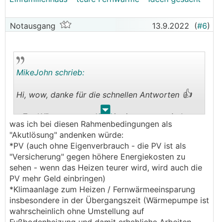
Notausgang
13.9.2022
(
#6
)
MikeJohn schrieb:
👍
Hi, wow, danke für die schnellen Antworten
.
.
- Zur Wärmepumpe: Als wir eingezogen sind, war
was ich bei diesen Rahmenbedingungen als
der Wasserboiler kaputt. Wir haben uns dann
"Akutlösung" andenken würde:
lediglich eine Brauchwasserwärmepumpe
*PV (auch ohne Eigenverbrauch - die PV ist als
angeschafft.
"Versicherung" gegen höhere Energiekosten zu
../ressources/1x1.png
sehen - wenn das Heizen teurer wird, wird auch die
Dazu haben wir keine Fussbodenheizung und wie
PV mehr Geld einbringen)
gesagt, wenn man Fernwärme im Haus hat, fällt
*Klimaanlage zum Heizen / Fernwärmeeinsparung
man um die Förderung um, wenn man sich eine
insbesondere in der Übergangszeit (Wärmepumpe ist
neue Heizung montiert. Und wenn so eine
wahrscheinlich ohne Umstellung auf
Pumpe oder eine Pelletsheizung 25.000 kostet