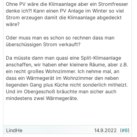
Ohne PV wäre die Klimaanlage aber ein Stromfresser
- Zwecks PV, also quasi den eigenen
denke ich?! Kann einen PV Anlage im Winter so viel
Strombedarf fast komplett mit der PV abdecken
Strom erzeugen damit die Klimaanlage abgedeckt
und den Rest verkaufen, wenn es sich vom
wäre?
Anbieter her rentiert.
Oder muss man es schon so rechnen dass man
überschüssigen Strom verkauft?
Da müsste dann man quasi eine Split-Klimaanlage
anschaffen, wir haben eher kleinere Räume, aber z.B.
ein recht großes Wohnzimmer. Ich nehme mal, an
dass ein Wärmegerät im Wohnzimmer den neben
liegenden Gang plus Küche nicht sonderlich mitheizt.
Und im Obergeschoß bräuchte man sicher auch
mindestens zwei Wärmegeräte.
LindHe
14.9.2022
(
#8
)