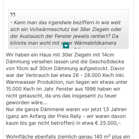
- Kann man das irgendwie beziffern in wie weit
sich ein Vollwärmeschutz bei 38er Ziegeln oder
der Austausch der Fenster jeweils rentiert? Da
könnte man wohl mit einer Wärmebildkamera
.
.
schauen ob es eher an der Dämmung oder
Wir haben ein Haus mit 30er Ziegeln mit 14cm
beidem liegt.
Dämmung versehen lassen und die Geschoßdecke
von 10cm auf 30cm Dämmung aufgestockt. Davor
war der Verbrauch bei etwa 26 - 28.000 Kw/h inkl.
Warmwasser Produktion, nun liegen wir etwas unter
15.000 Kw/h im Jahr. Fenster aus 1996 haben wir
nicht getauscht, da uns das insgesamt zu teuer
geworden wäre....
Nur die ganze Dämmerei waren vor jetzt 1,5 Jahren
(ganz am Anfang der Preis Rally - wir waren davon
kaum bis gar nicht betroffen) in etwa € 25.000,-.
Wohnfläche ebenfalls ziemlich genau 140 m² plus ein