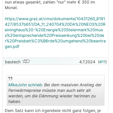
nun etwas gesenkt, zahlen "nur" mehr € 350 im
Monat.
https://www.graz.at/cms/dokumente/10431260_8191
427/8537b651/DA_11_240704%20DA%20NEOS%20R
eininghaus%20-%20Energie%20Steiermark%20mus
s%20entsprechende%20Preissenkung%20bei%20de
r%20Preisbeh%C3%B6rde%20umgehend%20beantra
gen.pdf
bautech
4.7.2024
(
#11
)
MikeJohn schrieb:
Bei dem massiven Anstieg der
Fernwärmepreise müsste man auch sehr alt
werden, um die Dämmung wieder herinnen zu
haben.
.
.
Dem Satz kann ich irgendwie nicht ganz folgen, je