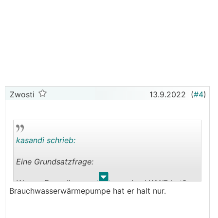
Zwosti
13.9.2022
(
#4
)
kasandi schrieb:
Eine Grundsatzfrage:
.
.
Warum Fernwärme wenn man eine
LWWP
hat?
Brauchwasserwärmepumpe hat er halt nur.
Wärmepumpe hat zuwenig Leistung oder wegen
den Heizkörpern?